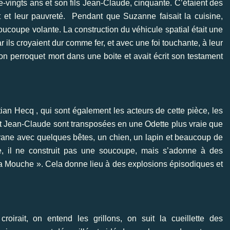
-vingts ans et son fils Jean-Claude, cinquante. C’étaient des
 et leur pauvreté. Pendant que Suzanne faisait la cuisine,
ucoupe volante. La construction du véhicule spatial était une
ar ils croyaient dur comme fer, et avec une foi touchante, à leur
n perroquet mort dans une boite et avait écrit son testament
ian Hecq , qui sont également les acteurs de cette pièce, les
et Jean-Claude sont transposées en une Odette plus vraie que
ravane avec quelques bêtes, un chien, un lapin et beaucoup de
ge, il ne construit pas une soucoupe, mais s’adonne à des
La Mouche ». Cela donne lieu à des explosions épisodiques et
oirait, on entend les grillons, on suit la cueillette des