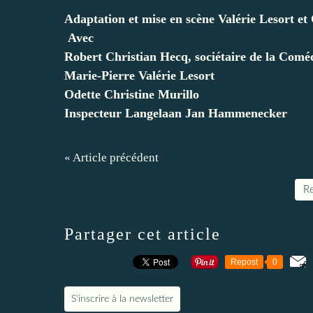
Adaptation et mise en scène
Valérie Lesort
et
Avec
Robert
Christian Hecq
, sociétaire
de la Comé
Marie-Pierre
Valérie Lesort
Odette
Christine Murillo
Inspecteur Langelaan
Jan Hammenecker
« Article précédent
Re
Partager cet article
Repost
0
S'inscrire à la newsletter