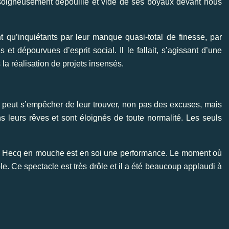
, soigneusement dépouillé et vidé de ses boyaux devant nous
 qu’inquiétants par leur manque quasi-total de finesse, par
 et dépourvues d’esprit social. Il le fallait, s’agissant d’une
a réalisation de projets insensés.
ne peut s’empêcher de leur trouver, non pas des excuses, mais
ns leurs rêves et sont éloignés de toute normalité. Les seuls
an Hecq en mouche est en soi une performance.
Le moment où
ble.
Ce spectacle est très drôle et il a été beaucoup applaudi à