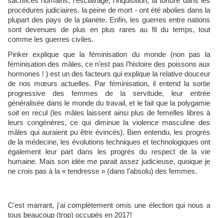
sacrifices humains, l’esclavage, l’inquisition, la torture dans les
procédures judiciaires, la peine de mort - ont été abolies dans la
plupart des pays de la planète. Enfin, les guerres entre nations
sont devenues de plus en plus rares au fil du temps, tout
comme les guerres civiles.
Pinker explique que la féminisation du monde (non pas la
féminisation des mâles, ce n’est pas l’histoire des poissons aux
hormones ! ) est un des facteurs qui explique la relative douceur
de nos mœurs actuelles. Par féminisation, il entend la sortie
progressive des femmes de la servitude, leur entrée
généralisée dans le monde du travail, et le fait que la polygamie
soit en recul (les mâles laissent ainsi plus de femelles libres à
leurs congénères, ce qui diminue la violence masculine des
mâles qui auraient pu être évincés). Bien entendu, les progrès
de la médecine, les évolutions techniques et technologiques ont
également leur part dans les progrès du respect de la vie
humaine. Mais son idée me parait assez judicieuse, quoique je
ne crois pas à la « tendresse » (dans l’absolu) des femmes.
C'est marrant, j'ai complètement omis une élection qui nous a
tous beaucoup (trop) occupés en 2017!