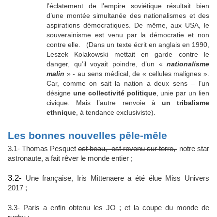
l’éclatement de l’empire soviétique résultait bien
d’une montée simultanée des nationalismes et des
aspirations démocratiques. De même, aux USA, le
souverainisme est venu par la démocratie et non
contre elle. (Dans un texte écrit en anglais en 1990,
Leszek Kolakowski mettait en garde contre le
danger, qu’il voyait poindre, d’un «
nationalisme
malin
» - au sens médical, de « cellules malignes ».
Car, comme on sait la nation a deux sens – l’un
désigne
une collectivité politique
, unie par un lien
civique. Mais l’autre renvoie à
un tribalisme
ethnique
, à tendance exclusiviste).
Les bonnes nouvelles pêle-mêle
3.1- Thomas Pesquet
est beau, est revenu sur terre,
notre star
astronaute, a fait rêver le monde entier ;
3.2-
Une française, Iris Mittenaere a été élue Miss Univers
2017 ;
3.3- Paris a enfin obtenu les JO ; et la coupe du monde de