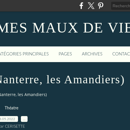
MES MAUX DE VI
ATÉGORIES PRINCIPALES
PAGES
ARCHIVES
CONTAC
 Nanterre, les Amandiers)
 Nanterre, les Amandiers)
Théatre
8.05.2022
…
ar CERISETTE