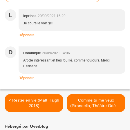
L
leprince
20/09/2021 16:29
Je cours le voir :)!!!
Répondre
D
Dominique
20/09/2021 14:06
Article intéressant et très fouillé, comme toujours. Merci
Cerisette.
Répondre
< Rester en vie (Matt Haigh
Comme tu me veux
2018)
(Pirandello, Théâtre Odéon)
>
Hébergé par Overblog