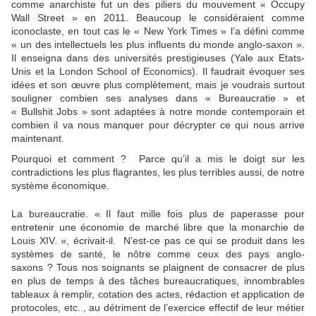
comme anarchiste fut un des piliers du mouvement « Occupy
Wall Street » en 2011. Beaucoup le considéraient comme
iconoclaste, en tout cas le « New York Times » l’a défini comme
« un des intellectuels les plus influents du monde anglo-saxon ».
Il enseigna dans des universités prestigieuses (Yale aux Etats-
Unis et la London School of Economics). Il faudrait évoquer ses
idées et son œuvre plus complètement, mais je voudrais surtout
souligner combien ses analyses dans « Bureaucratie » et
« Bullshit Jobs » sont adaptées à notre monde contemporain et
combien il va nous manquer pour décrypter ce qui nous arrive
maintenant.
Pourquoi et comment ? Parce qu’il a mis le doigt sur les
contradictions les plus flagrantes, les plus terribles aussi, de notre
système économique.
La bureaucratie. « Il faut mille fois plus de paperasse pour
entretenir une économie de marché libre que la monarchie de
Louis XIV. », écrivait-il. N’est-ce pas ce qui se produit dans les
systèmes de santé, le nôtre comme ceux des pays anglo-
saxons ? Tous nos soignants se plaignent de consacrer de plus
en plus de temps à des tâches bureaucratiques, innombrables
tableaux à remplir, cotation des actes, rédaction et application de
protocoles, etc.., au détriment de l’exercice effectif de leur métier