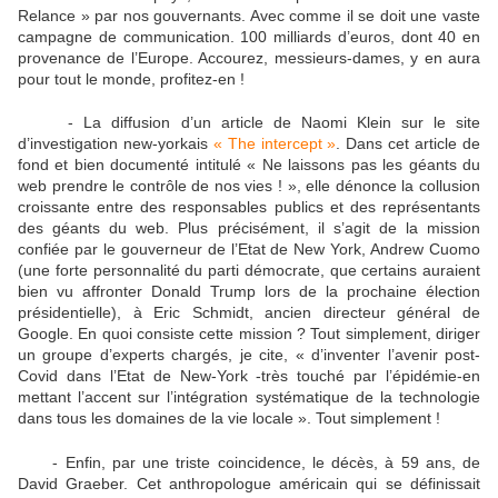
Relance » par nos gouvernants. Avec comme il se doit une vaste
campagne de communication. 100 milliards d’euros, dont 40 en
provenance de l’Europe. Accourez, messieurs-dames, y en aura
pour tout le monde, profitez-en !
- La diffusion d’un article de Naomi Klein sur le site
d’investigation new-yorkais
« The intercept »
. Dans cet article de
fond et bien documenté intitulé « Ne laissons pas les géants du
web prendre le contrôle de nos vies ! », elle dénonce la collusion
croissante entre des responsables publics et des représentants
des géants du web. Plus précisément, il s’agit de la mission
confiée par le gouverneur de l’Etat de New York, Andrew Cuomo
(une forte personnalité du parti démocrate, que certains auraient
bien vu affronter Donald Trump lors de la prochaine élection
présidentielle), à Eric Schmidt, ancien directeur général de
Google. En quoi consiste cette mission ? Tout simplement, diriger
un groupe d’experts chargés, je cite, « d’inventer l’avenir post-
Covid dans l’Etat de New-York -très touché par l’épidémie-en
mettant l’accent sur l’intégration systématique de la technologie
dans tous les domaines de la vie locale ». Tout simplement !
- Enfin, par une triste coincidence, le décès, à 59 ans, de
David Graeber. Cet anthropologue américain qui se définissait