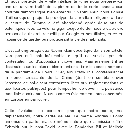
Et, sous prétexte, de « ville intelligente », ne nous prépare-t-on
pas un univers truffé de capteurs de toute sorte, sans aucun
contrôle démocratique bien entendu ? Naomi Klein nous signale
d’ailleurs qu’un projet de prototype de la « ville intelligente » dans
le centre de Toronto a été abandonné après deux ans de
polémiques liées au volume gigantesque de données à caractère
personnel qui serait recueilli par Google et ses filiales, et ce en
l’absence de garde-fous protégeant la vie des habitants.
C’est cet engrenage que Naomi Klein décortique dans son article.
Non pas qu’il soit inéluctable et qu’il ne suscite pas de
contestation ou d’oppositions citoyennes. Mais justement il se
dissimule sous les plus nobles intentions : tirer les enseignements
de la pandémie de Covid 19 et, aux Etats-Unis, contrebalancer
l’influence croissante de la Chine (dont on semble envier
l’absence de soi-disant contraintes liées aux réglementations et
aux libertés publiques) pour l’empêcher de devenir la puissance
mondiale dominante. Nous sommes évidemment tous concernés,
en Europe en particulier.
Cette évolution ne concerne pas que notre santé, nos
déplacements, notre cadre de vie. Le même Andrew Cuomo
annonce un partenariat de même nature que la mission d’Eric
Schmidt sur le post-Covid, avec la Fondation Bill et Melinda