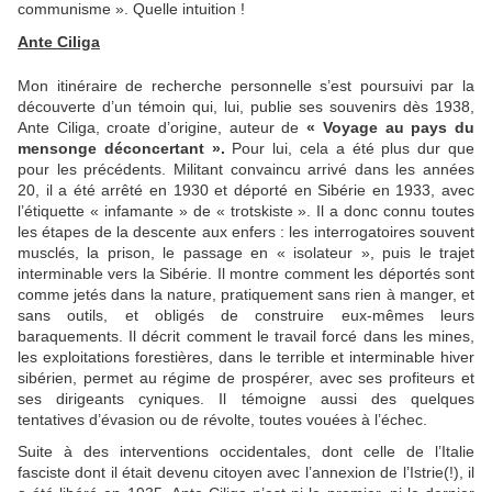
communisme ». Quelle intuition !
Ante Ciliga
Mon itinéraire de recherche personnelle s’est poursuivi par la
découverte d’un témoin qui, lui, publie ses souvenirs dès 1938,
Ante Ciliga, croate d’origine, auteur de
« Voyage au pays du
mensonge déconcertant ».
Pour lui, cela a été plus dur que
pour les précédents. Militant convaincu arrivé dans les années
20, il a été arrêté en 1930 et déporté en Sibérie en 1933, avec
l’étiquette « infamante » de « trotskiste ». Il a donc connu toutes
les étapes de la descente aux enfers : les interrogatoires souvent
musclés, la prison, le passage en « isolateur », puis le trajet
interminable vers la Sibérie. Il montre comment les déportés sont
comme jetés dans la nature, pratiquement sans rien à manger, et
sans outils, et obligés de construire eux-mêmes leurs
baraquements. Il décrit comment le travail forcé dans les mines,
les exploitations forestières, dans le terrible et interminable hiver
sibérien, permet au régime de prospérer, avec ses profiteurs et
ses dirigeants cyniques. Il témoigne aussi des quelques
tentatives d’évasion ou de révolte, toutes vouées à l’échec.
Suite à des interventions occidentales, dont celle de l’Italie
fasciste dont il était devenu citoyen avec l’annexion de l’Istrie(!), il