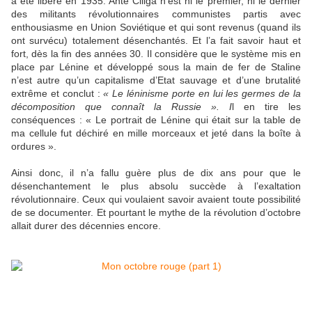
a été libéré en 1935. Ante Ciliga n’est ni le premier, ni le dernier
des militants révolutionnaires communistes partis avec
enthousiasme en Union Soviétique et qui sont revenus (quand ils
ont survécu) totalement désenchantés. Et l’a fait savoir haut et
fort, dès la fin des années 30. Il considère que le système mis en
place par Lénine et développé sous la main de fer de Staline
n’est autre qu’un capitalisme d’Etat sauvage et d’une brutalité
extrême et conclut :
« Le léninisme porte en lui les germes de la
décomposition que connaît la Russie ». I
l en tire les
conséquences : « Le portrait de Lénine qui était sur la table de
ma cellule fut déchiré en mille morceaux et jeté dans la boîte à
ordures ».
Ainsi donc, il n’a fallu guère plus de dix ans pour que le
désenchantement le plus absolu succède à l’exaltation
révolutionnaire. Ceux qui voulaient savoir avaient toute possibilité
de se documenter. Et pourtant le mythe de la révolution d’octobre
allait durer des décennies encore.