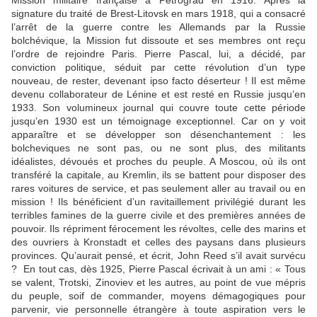
Mission militaire française à Petrograd en 1916. Après la
signature du traité de Brest-Litovsk en mars 1918, qui a consacré
l’arrêt de la guerre contre les Allemands par la Russie
bolchévique, la Mission fut dissoute et ses membres ont reçu
l’ordre de rejoindre Paris. Pierre Pascal, lui, a décidé, par
conviction politique, séduit par cette révolution d’un type
nouveau, de rester, devenant ipso facto déserteur ! Il est même
devenu collaborateur de Lénine et est resté en Russie jusqu’en
1933. Son volumineux journal qui couvre toute cette période
jusqu’en 1930 est un témoignage exceptionnel. Car on y voit
apparaître et se développer son désenchantement : les
bolcheviques ne sont pas, ou ne sont plus, des militants
idéalistes, dévoués et proches du peuple. A Moscou, où ils ont
transféré la capitale, au Kremlin, ils se battent pour disposer des
rares voitures de service, et pas seulement aller au travail ou en
mission ! Ils bénéficient d’un ravitaillement privilégié durant les
terribles famines de la guerre civile et des premières années de
pouvoir. Ils répriment férocement les révoltes, celle des marins et
des ouvriers à Kronstadt et celles des paysans dans plusieurs
provinces. Qu’aurait pensé, et écrit, John Reed s’il avait survécu
? En tout cas, dès 1925, Pierre Pascal écrivait à un ami : « Tous
se valent, Trotski, Zinoviev et les autres, au point de vue mépris
du peuple, soif de commander, moyens démagogiques pour
parvenir, vie personnelle étrangère à toute aspiration vers le