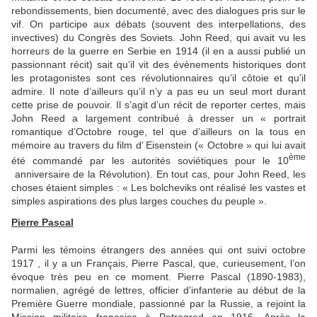
rebondissements, bien documenté, avec des dialogues pris sur le
vif. On participe aux débats (souvent des interpellations, des
invectives) du Congrès des Soviets. John Reed, qui avait vu les
horreurs de la guerre en Serbie en 1914 (il en a aussi publié un
passionnant récit) sait qu’il vit des évènements historiques dont
les protagonistes sont ces révolutionnaires qu’il côtoie et qu’il
admire. Il note d’ailleurs qu’il n’y a pas eu un seul mort durant
cette prise de pouvoir. Il s’agit d’un récit de reporter certes, mais
John Reed a largement contribué à dresser un « portrait
romantique d’Octobre rouge, tel que d’ailleurs on la tous en
mémoire au travers du film d’ Eisenstein (« Octobre » qui lui avait
ème
été commandé par les autorités soviétiques pour le 10
anniversaire de la Révolution). En tout cas, pour John Reed, les
choses étaient simples : « Les bolcheviks ont réalisé les vastes et
simples aspirations des plus larges couches du peuple ».
Pierre Pascal
Parmi les témoins étrangers des années qui ont suivi octobre
1917 , il y a un Français, Pierre Pascal, que, curieusement, l’on
évoque très peu en ce moment. Pierre Pascal (1890-1983),
normalien, agrégé de lettres, officier d’infanterie au début de la
Première Guerre mondiale, passionné par la Russie, a rejoint la