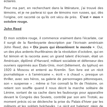
éclairés.
Pour ma part, en recherchant dans la littérature, j’ai trouvé des
témoins, et je ne parlerai ici que de témoins non russes, qui, dès
l’origine, ont raconté ce qu’ils ont vécu de près.
C’est « mon »
octobre rouge.
John Reed
Et mon octobre rouge, il commence vraiment dans l’écarlate, car
il surgit de la flamboyante description par l’écrivain américain
John Reed, des
« Dix jours qui ébranlèrent le monde »
. Oui,
un des plus ardents thuriféraires de la révolution d’octobre, qui en
fut témoin et la raconta avec un grand talent d’écrivain, était un
Américain, diplômé d’Harvard, militant socialiste et défenseur des
ouvriers opprimés aux Etats-Unis, mort (bêtement, du typhus) en
1920 à Moscou et enterré au Kremlin. Son livre est un récit
journalistique « à l’américaine », écrit « à chaud », presque un
thriller, avec ses héros, sa galerie de personnages pittoresques,
son « suspense » ; même si l’on connaît la fin de l’histoire, on
retient son souffle quand il nous décrit la marche solitaire de
Lénine, sortant de sa cache dans les faubourgs pour apparaître
devant le Congrès des Soviets, contrôlé par son ami Trotski, au
moment précis où se déclenche la prise du Palais d’hiver par les
militants et les soldats bolcheviks. Le récit est haletant, plein de