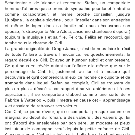
Schottentor » de Vienne et rencontre Stefan, un compatriote
homme d’affaires qui se prend de sympathie pour lui et l’entraîne
comme collaborateur, et même proche conseiller, jusqu’à
Ljubljana , la capitale slovène , pour l’installer dans son entreprise
et même le loger dans sa famille où nous découvrons son
épouse, l’extravagante Mme Adela, ancienne chanteuse d’opéra (
toujours la musique ) et sa fille, Felicita, Feliks en raccourci, qui
tombe sous le charme de Ciril.
La grande originalité de Drago Jancar, c’est de nous faire le récit
de toute l’affaire à travers l’innocence, les questionnements, le
regard décalé de Ciril. Et avec un humour subtil et omniprésent.
Ce qui nous en révèle autant sur l’affaire elle-même que sur le
personnage de Ciril. Et, justement, au fur et à mesure qu’il
découvrira et qu’il comprendra mieux ce monde de cupidité et de
tromperie dans lequel Stefan se complaît, Ciril se trouvera de
plus en plus « décalé » par rapport à sa vie antérieure et à ses
aspirations ; il se comportera d’abord comme une sorte de «
Fabrice à Waterloo », puis il mettra en cause cet « apprentissage
» et essaiera de retrouver ses valeurs.
Car Ciril, ce jeune rêveur, qui se comportait presque comme un
marginal au début du roman, a des valeurs , des valeurs qui lui
ont d’abord été enseignées par son père, un modeste et pieux
instituteur de campagne, veuf depuis la petite enfance de Ciril.
Ainsi en amour, Ciril est attiré par la belle Ewa, la chanteuse de