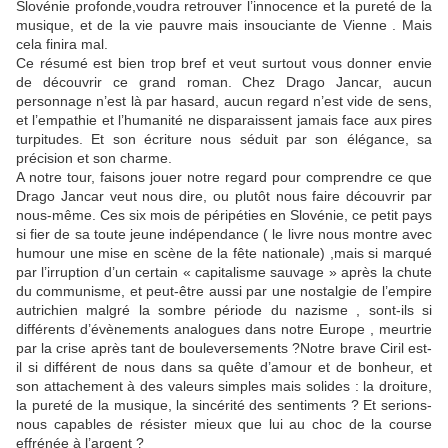
Slovénie profonde,voudra retrouver l’innocence et la pureté de la
musique, et de la vie pauvre mais insouciante de Vienne . Mais
cela finira mal.
Ce résumé est bien trop bref et veut surtout vous donner envie
de découvrir ce grand roman. Chez Drago Jancar, aucun
personnage n’est là par hasard, aucun regard n’est vide de sens,
et l’empathie et l’humanité ne disparaissent jamais face aux pires
turpitudes. Et son écriture nous séduit par son élégance, sa
précision et son charme.
A notre tour, faisons jouer notre regard pour comprendre ce que
Drago Jancar veut nous dire, ou plutôt nous faire découvrir par
nous-même. Ces six mois de péripéties en Slovénie, ce petit pays
si fier de sa toute jeune indépendance ( le livre nous montre avec
humour une mise en scène de la fête nationale) ,mais si marqué
par l’irruption d’un certain « capitalisme sauvage » après la chute
du communisme, et peut-être aussi par une nostalgie de l’empire
autrichien malgré la sombre période du nazisme , sont-ils si
différents d’évènements analogues dans notre Europe , meurtrie
par la crise après tant de bouleversements ?Notre brave Ciril est-
il si différent de nous dans sa quête d’amour et de bonheur, et
son attachement à des valeurs simples mais solides : la droiture,
la pureté de la musique, la sincérité des sentiments ? Et serions-
nous capables de résister mieux que lui au choc de la course
effrénée à l’argent ?