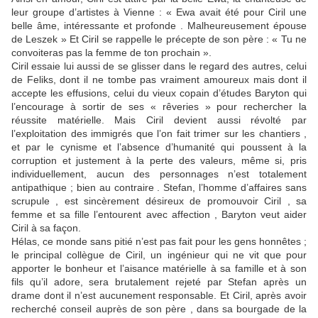
leur groupe d’artistes à Vienne : « Ewa avait été pour Ciril une
belle âme, intéressante et profonde . Malheureusement épouse
de Leszek » Et Ciril se rappelle le précepte de son père : « Tu ne
convoiteras pas la femme de ton prochain ».
Ciril essaie lui aussi de se glisser dans le regard des autres, celui
de Feliks, dont il ne tombe pas vraiment amoureux mais dont il
accepte les effusions, celui du vieux copain d’études Baryton qui
l’encourage à sortir de ses « rêveries » pour rechercher la
réussite matérielle. Mais Ciril devient aussi révolté par
l’exploitation des immigrés que l’on fait trimer sur les chantiers ,
et par le cynisme et l’absence d’humanité qui poussent à la
corruption et justement à la perte des valeurs, même si, pris
individuellement, aucun des personnages n’est totalement
antipathique ; bien au contraire . Stefan, l’homme d’affaires sans
scrupule , est sincèrement désireux de promouvoir Ciril , sa
femme et sa fille l’entourent avec affection , Baryton veut aider
Ciril à sa façon.
Hélas, ce monde sans pitié n’est pas fait pour les gens honnêtes ;
le principal collègue de Ciril, un ingénieur qui ne vit que pour
apporter le bonheur et l’aisance matérielle à sa famille et à son
fils qu’il adore, sera brutalement rejeté par Stefan après un
drame dont il n’est aucunement responsable. Et Ciril, après avoir
recherché conseil auprès de son père , dans sa bourgade de la