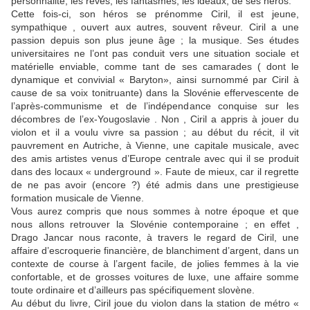
personnalité, les rêves, les fantasmes, les idéaux, de ses héros.
Cette fois-ci, son héros se prénomme Ciril, il est jeune,
sympathique , ouvert aux autres, souvent rêveur. Ciril a une
passion depuis son plus jeune âge ; la musique. Ses études
universitaires ne l’ont pas conduit vers une situation sociale et
matérielle enviable, comme tant de ses camarades ( dont le
dynamique et convivial « Baryton», ainsi surnommé par Ciril à
cause de sa voix tonitruante) dans la Slovénie effervescente de
l’après-communisme et de l’indépendance conquise sur les
décombres de l’ex-Yougoslavie . Non , Ciril a appris à jouer du
violon et il a voulu vivre sa passion ; au début du récit, il vit
pauvrement en Autriche, à Vienne, une capitale musicale, avec
des amis artistes venus d’Europe centrale avec qui il se produit
dans des locaux « underground ». Faute de mieux, car il regrette
de ne pas avoir (encore ?) été admis dans une prestigieuse
formation musicale de Vienne.
Vous aurez compris que nous sommes à notre époque et que
nous allons retrouver la Slovénie contemporaine ; en effet ,
Drago Jancar nous raconte, à travers le regard de Ciril, une
affaire d’escroquerie financière, de blanchiment d’argent, dans un
contexte de course à l’argent facile, de jolies femmes à la vie
confortable, et de grosses voitures de luxe, une affaire somme
toute ordinaire et d’ailleurs pas spécifiquement slovène.
Au début du livre, Ciril joue du violon dans la station de métro «