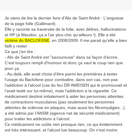
Je viens de lire le dernier livre d'Alix de Saint André : L'angoisse
de la page folle (Gallimard).
Elle y raconte sa traversée de la folie, avec délires, hallucinations
et HP (à Meudon, ça a l'air plus chic qu’ailleurs !). Elle a été
victime du BACLOFENE
, en 2008/2009. Il me parait qu'elle a bien
failli y rester.
Ce que j'en tire :
- Alix de Saint André est "savoureuse" dans sa façon d'écrire,
C'est toujours rempli d'humour et donc ça vaut le coup rien que
pour ça.
- Au-delà,
elle avait choisi d'être parmi les premières à tester
l'usage du Baclofene pour combattre, dans son cas, non pas
l'addiction à l'alcool (cas du feu DR AMEISEN qui le promouvait et
l'avait testé sur lui-même), mais l'addiction à la cigarette. Ce
médicament destiné initialement à aider les personnes atteintes
de contractions musculaires (pas seulement les personnes
atteintes de sclérose en plaques, mais aussi les fibromyalgies...),
a été admis par l'ANSM (agence nat de sécurité médicament)
pour traiter les addictions à l’alcool.
Ce médicament ne coûte rien presque rien, ce qui évidemment
est très intéressant, et l'alcool tue beaucoup. On n'est moins