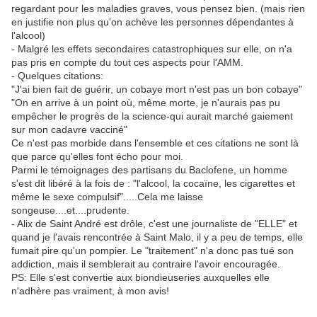
regardant pour les maladies graves, vous pensez bien. (mais rien
en justifie non plus qu'on achève les personnes dépendantes à
l'alcool)
- Malgré les effets secondaires catastrophiques sur elle, on n'a
pas pris en compte du tout ces aspects pour l'AMM.
- Quelques citations:
"J'ai bien fait de guérir, un cobaye mort n'est pas un bon cobaye"
"On en arrive à un point où, même morte, je n'aurais pas pu
empêcher le progrès de la science-qui aurait marché gaiement
sur mon cadavre vacciné"
Ce n'est pas morbide dans l'ensemble et ces citations ne sont là
que parce qu'elles font écho pour moi.
Parmi le témoignages des partisans du Baclofene, un homme
s'est dit libéré à la fois de : "l'alcool, la cocaïne, les cigarettes et
même le sexe compulsif".....Cela me laisse
songeuse....et....prudente.
- Alix de Saint André est drôle, c'est une journaliste de "ELLE" et
quand je l'avais rencontrée à Saint Malo, il y a peu de temps, elle
fumait pire qu'un pompier. Le "traitement" n'a donc pas tué son
addiction, mais il semblerait au contraire l'avoir encouragée.
PS: Elle s'est convertie aux biondieuseries auxquelles elle
n'adhère pas vraiment, à mon avis!