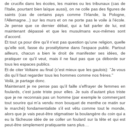
de crucifix dans les écoles, les mairies ou les tribunaux (cas de
l'Italie, pourtant bien laïque aussi), on ne colle pas des figures de
saints (cas de certains pays comme l’Irlande, la Pologne,
l'Allemagne...) sur les murs et on ne porte pas le voile à l'école.
Je pense que ce dernier débat, qui a fait parler de lui, est
maintenant dépassé et que les musulmans eux-mêmes sont
d'accord.
Et tout ça pour dire qu'il n'est pas question qu'une religion, quelle
qu'elle soit, fasse du prosélytisme dans l'espace public. Partout
ailleurs, chacun a bien le droit de manifester ses idées, de
pratiquer ce qu'il veut, mais il ne faut pas que ça déborde sur
tous les espaces publics.
Et de citer Voltaire au final (c'est mieux que les gaulois): "Je vous
dis qu'il faut regarder tous les hommes comme nos frères."
Voilà, je partage donc.
Maintenant je ne pense pas qu'il faille s'effrayer de femmes en
foulards, c'est juste triste pour elles. Je suis d'autant plus triste
que je ne reconnais pas un homme (par exemple le commerçant
tout sourire qui m'a vendu mon bouquet de menthe ce matin sur
le marché) fondamentaliste s'il est vêtu comme tout le monde,
alors que je vais peut-être stigmatiser la boulangère du coin qui a
eu la fâcheuse idée de se coller un foulard sur la tête et qui est
peut-être simplement pratiquante sans plus....