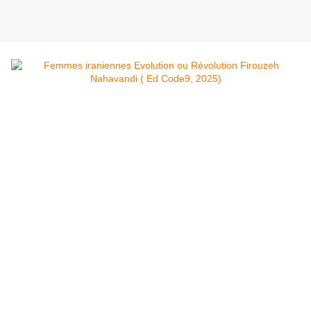
À l’heure où la plus terrible des répressions vient de
s'abattre (encore) sur le peuple iranien, la
précédente lutte des femmes Iraniennes (lancée en
2022 suite à la mort de Mahsa Jina Amini,
« Femmes Vie Liberté ») reste dans tous les esprits.
Le peu d’informations qui nous parviennent de la
tuerie de masse actuelle, montrent que des
instruments du pouvoir islamiste ont été violemment
attaqués (portraits, mosquées etc.), et que la
révolte, ne concernait pas seulement l’instabilité
économique du pays mais appelait clairement à la