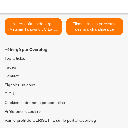
< Les enfants du large
Films: La plus précieuse
(Virginia Tangvald JC Lattès
des marchandises/Le
2024)
quatrième mur/Jane Austen
a gâché ma vie >
Hébergé par Overblog
Top articles
Pages
Contact
Signaler un abus
C.G.U.
Cookies et données personnelles
Préférences cookies
Voir le profil de CERISETTE sur le portail Overblog