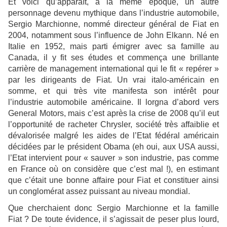
Et voici qu’apparaît, à la même époque, un autre
personnage devenu mythique dans l’industrie automobile,
Sergio Marchionne, nommé directeur général de Fiat en
2004, notamment sous l’influence de John Elkann. Né en
Italie en 1952, mais parti émigrer avec sa famille au
Canada, il y fit ses études et commença une brillante
carrière de management international qui le fit « repérer »
par les dirigeants de Fiat. Un vrai italo-américain en
somme, et qui très vite manifesta son intérêt pour
l’industrie automobile américaine. Il lorgna d’abord vers
General Motors, mais c’est après la crise de 2008 qu’il eut
l’opportunité de racheter Chrysler, société très affaiblie et
dévalorisée malgré les aides de l’Etat fédéral américain
décidées par le président Obama (eh oui, aux USA aussi,
l’Etat intervient pour « sauver » son industrie, pas comme
en France où on considère que c’est mal !), en estimant
que c’était une bonne affaire pour Fiat et constituer ainsi
un conglomérat assez puissant au niveau mondial.
Que cherchaient donc Sergio Marchionne et la famille
Fiat ? De toute évidence, il s’agissait de peser plus lourd,