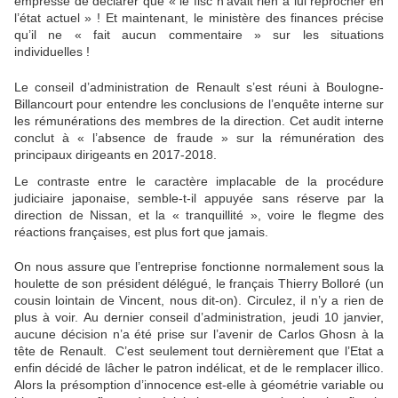
empressé de déclarer que « le fisc n’avait rien à lui reprocher en
l’état actuel » ! Et maintenant, le ministère des finances précise
qu’il ne « fait aucun commentaire » sur les situations
individuelles !
Le conseil d’administration de Renault s’est réuni à Boulogne-
Billancourt pour entendre les conclusions de l’enquête interne sur
les rémunérations des membres de la direction. Cet audit interne
conclut à « l’absence de fraude » sur la rémunération des
principaux dirigeants en 2017-2018.
Le contraste entre le caractère implacable de la procédure
judiciaire japonaise, semble-t-il appuyée sans réserve par la
direction de Nissan, et la « tranquillité », voire le flegme des
réactions françaises, est plus fort que jamais.
On nous assure que l’entreprise fonctionne normalement sous la
houlette de son président délégué, le français Thierry Bolloré (un
cousin lointain de Vincent, nous dit-on). Circulez, il n’y a rien de
plus à voir. Au dernier conseil d’administration, jeudi 10 janvier,
aucune décision n’a été prise sur l’avenir de Carlos Ghosn à la
tête de Renault. C’est seulement tout dernièrement que l’Etat a
enfin décidé de lâcher le patron indélicat, et de le remplacer illico.
Alors la présomption d’innocence est-elle à géométrie variable ou