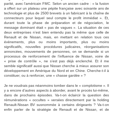
parité, avec l’américain FMC. Selon un ancien cadre : « la fusion
a offert sur un plateau une pépite française avec soixante ans de
technologie et plus de 2500 brevets à un fabricant à la chaîne de
connecteurs pour lequel seul compte le profit immédiat ». Et,
durant toute la phase de préparation et de négociation, le
message dominant était « pas de vagues ». La situation de ces
deux entreprises n’est bien entendu pas la même que celle de
Renault et de Nissan, mais, en mettant en relation tous ces
évènements, plus ou moins importants, plus ou moins
significatifs, nouvelles procédures judicaires, réorganisations
annoncées, mouvements de personnes, on se demande si un
processus de renforcement de l’influence de Nissan, voire de
« prise de contrôle », ne s’est pas déjà enclenché. Et il me
semble significatif aussi que Nissan cherche à mieux assurer son
développement en Amérique du Nord et en Chine. Cherche-t-il à
constituer, ou à renforcer, une « chasse gardée » ?
Je ne voudrais pas néanmoins tomber dans le « complotisme ». Il
y a encore d’autres aspects à aborder, avant le procès lui-même,
dans de prochains épisodes. Va-t-on éclaircir la question des
rémunérations « occultes » versées directement par la holding
Renault-Nissan BV susnommée à certains dirigeants ? Va-t-on
enfin parler de la stratégie de Renault et de Nissan, et de