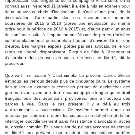
l’approbation des dirigeants de la compagnie ». La suite, on la
connaît aussi. Vendredi 11 janvier, il a été à mis en examen pour
deux nouveaux chefs d’inculpation. Il s’agit d’une part, de la
dissimulation d’une partie des ses revenus aux autorités
boursières de 2015 à 2018 (après une inculpation du même
ordre pour la période de 2010 à 2015) et, d’autre part d’un abus
de confiance suite à l’imputation sur Nissan de pertes réalisées
sur des placements personnels à hauteur d’environ 15 millions
d’euros. Les maigres espoirs, portés par ses avocats, de le voir
remis en liberté, disparaissent. Risque de fuite à l’étranger et
d’altération des preuves en cas de remise en liberté, dit le
procureur.
Que va-t-il se passer ? C’est simple. Le prévenu Carlos Ghosn
est sous les verrous depuis plus de cinquante jours. Le système
des mises en examen successives permet de déclencher des
gardes à vue, avec une durée beaucoup plus longue qu’en droit
français, puis des détentions provisoires, puis à nouveau des
gardes à vue. Dans le cas présent, il y a déjà eu trois
« arrestations » successives. Ce système permet donc aux
autorités judiciaires de retenir les suspects en détention et de les
interroger quotidiennement sans l’assistance d’avocats ni accès
au dossier complet. Et l’usage est de ne pas accorder de remise
en liberté aux prévenus qui rejettent les accusations portées