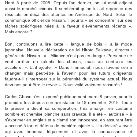
Nord à partir de 2008. Depuis l’an dernier, on lui avait adjoint
aussi le marché chinois. Il semblerait qu’on lui ait reproché des
résultats en-deçà des attentes en Amérique du Nord. Selon le
communiqué officiel de Nissan, il pourra « se concentrer sur des
tâches spécifiques nées à la faveur d’évènements récents ».
Mais encore ?
Bon, continuons à lire cette « langue de bois » à la mode
japonaise. Nouvelle déclaration de M Hiroto Saikawa, directeur
général de Nissan : « L’Alliance n’est pas en danger. Personne ne
veut arrêter ou ralentir les choses, mais au contraire les
accélérer ». Et il ajoute : « Dans l’immédiat, nous n’avons rien à
changer mais peut-être à l’avenir pour les futurs dirigeants
faudra-t-il s’interroger sur la pérennité du système actuel. Nous
devrions peut-être le revoir ». Nous voilà vraiment rassurés !
Carlos Ghosn s’est exprimé publiquement mardi 8 janvier, pour la
première fois depuis son arrestation le 19 novembre 2018. Toute
la presse a décrit sa comparution, très amaigri, en costume
sombre et chemise blanche sans cravate. Il a été « autorisé » à
s’exprimer en anglais et a clamé son innocence, en assurant être
« accusé à tort et détenu de manière injuste ». Il a déclaré « avoir
agi avec honneur, légalement et avec la connaissance et