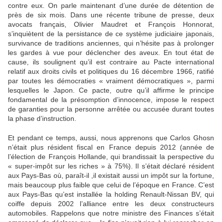
contre eux. On parle maintenant d’une durée de détention de
près de six mois. Dans une récente tribune de presse, deux
avocats français, Olivier Maudret et François Honnorat,
s’inquiètent de la persistance de ce système judiciaire japonais,
survivance de traditions anciennes, qui n’hésite pas à prolonger
les gardes à vue pour déclencher des aveux. En tout état de
cause, ils soulignent qu’il est contraire au Pacte international
relatif aux droits civils et politiques du 16 décembre 1966, ratifié
par toutes les démocraties « vraiment démocratiques », parmi
lesquelles le Japon. Ce pacte, outre qu’il affirme le principe
fondamental de la présomption d’innocence, impose le respect
de garanties pour la personne arrêtée ou accusée durant toutes
la phase d’instruction.
Et pendant ce temps, aussi, nous apprenons que Carlos Ghosn
n’était plus résident fiscal en France depuis 2012 (année de
l’élection de François Hollande, qui brandissait la perspective du
« super-impôt sur les riches » à 75%). Il s’était déclaré résident
aux Pays-Bas où, paraît-il ,il existait aussi un impôt sur la fortune,
mais beaucoup plus faible que celui de l’époque en France. C’est
aux Pays-Bas qu’est installée la holding Renault-Nissan BV, qui
coiffe depuis 2002 l’alliance entre les deux constructeurs
automobiles. Rappelons que notre ministre des Finances s’était