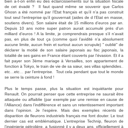
bien a-t-on enfin eu des éclaircissements sur la situation fiscale
de cet évadé ? Il faut quand même se souvenir que Carlos
Ghosn a été nommé par l’Etat français et qu’il n’a pas construit
tout seul l’entreprise qu’il gouvernait (aides de d l’Etat en masse,
soutiens divers). Son salaire était de 15 millions d’euros par an.
Depuis 10 ans notre super patron aurait accumulé près d’un
milliard d’euros ! A la limite, je comprendrais presque s’il n’avait
pas, en plus de tout ça (comme quoi l’avidité n’a absolument
aucune limite, aucun frein et surtout aucun scrupule) " oublié" de
déclarer la moitié de son salaire japonais au fisc japonais, la
totalité de ses gains en France étant couverts par l’évasion. Et il a
fait payer son 3ème mariage à Versailles, son appartement de
fonction à Tokyo, le train de vie de sa sœur, ses villas splendides..
etc…etc… par l’entreprise. Tout cela pendant que tout le monde
se serre la ceinture à fond !
Plus le temps passe, plus la situation est inquiétante pour
Renault. On pourrait penser que cette entreprise ne saurait être
attaquée ou affaiblie (par exemple par une remise en cause de
l’Alliance) dans l’indifférence et sans un retentissement important
dans l’opinion. Je l’espère. Mais des exemples récents de
disparition de fleurons industriels français me font douter. Le tout
dernier cas est emblématique. L’entreprise Technip, fleuron de
l’ingénierie pétrolière, a fusionné il y a deux ans, officiellement à