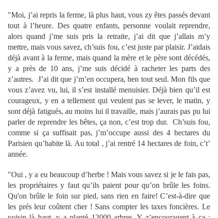
"Moi, j’ai repris la ferme, là plus haut, vous zy êtes passés devant
tout à l’heure. Des quatre enfants, personne voulait reprendre,
alors quand j’me suis pris la retraite, j’ai dit que j’allais m’y
mettre, mais vous savez, ch’suis fou, c’est juste par plaisir. J’aidais
déjà avant à la ferme, mais quand la mère et le père sont décédés,
y a près de 10 ans, j’me suis décidé à racheter les parts des
z’autres. J’ai dit que j’m’en occupera, ben tout seul. Mon fils que
vous z’avez vu, lui, il s’est installé menuisier. Déjà bien qu’il est
courageux, y en a tellement qui veulent pas se lever, le matin, y
sont déjà fatigués, au moins lui il travaille, mais j’aurais pas pu lui
parler de reprendre les bêtes, ça non, c’est trop dur. Ch’suis fou,
comme si ça suffisait pas, j’m’occupe aussi des 4 hectares du
Parisien qu’habite là. Au total , j’ai rentré 14 hectares de foin, c’t’
année.
"Oui , y a eu beaucoup d’herbe ! Mais vous savez si je le fais pas,
les propriétaires y faut qu’ils paient pour qu’on brûle les foins.
Qu'on brûle le foin sur pied, sans rien en faire! C’est-à-dire que
les prés leur coûtent cher ! Sans compter les taxes foncières. Le
voisin là haut, y a planté 12000 arbres. Y z’encouragent à ça :