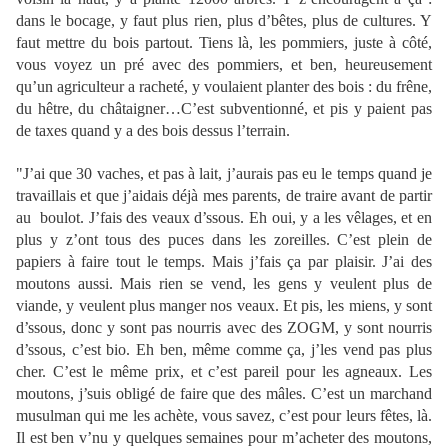
dans le bocage, y faut plus rien, plus d’bêtes, plus de cultures. Y
faut mettre du bois partout. Tiens là, les pommiers, juste à côté,
vous voyez un pré avec des pommiers, et ben, heureusement
qu’un agriculteur a racheté, y voulaient planter des bois : du frêne,
du hêtre, du châtaigner…C’est subventionné, et pis y paient pas
de taxes quand y a des bois dessus l’terrain.
"J’ai que 30 vaches, et pas à lait, j’aurais pas eu le temps quand je
travaillais et que j’aidais déjà mes parents, de traire avant de partir
au boulot. J’fais des veaux d’ssous. Eh oui, y a les vêlages, et en
plus y z’ont tous des puces dans les zoreilles. C’est plein de
papiers à faire tout le temps. Mais j’fais ça par plaisir. J’ai des
moutons aussi. Mais rien se vend, les gens y veulent plus de
viande, y veulent plus manger nos veaux. Et pis, les miens, y sont
d’ssous, donc y sont pas nourris avec des ZOGM, y sont nourris
d’ssous, c’est bio. Eh ben, même comme ça, j’les vend pas plus
cher. C’est le même prix, et c’est pareil pour les agneaux. Les
moutons, j’suis obligé de faire que des mâles. C’est un marchand
musulman qui me les achète, vous savez, c’est pour leurs fêtes, là.
Il est ben v’nu y quelques semaines pour m’acheter des moutons,