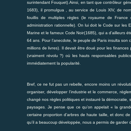
surintendant Fouquet).Ainsi, en tant que contrôleur gén
1683), il promulgua , au service de Louis XIV, de no
fouillis de multiples règles (le royaume de France
administration rationnelle). On lui doit le Code sur l
Marine et le fameux Code Noir(1685), qui a d’ailleurs ét
64 ans. Pour l’anecdote, le peuple de Paris insulta son c
millions de livres). Il devait être doué pour les finance
(vraiment révolu ?) où les hauts responsables publics
immédiatement la popularité.
Bref, ce ne fut pas un rebelle, encore moins un révoluti
organiser, développer l’industrie et le commerce, régl
changé nos règles politiques et instauré la démocratie,
paysages. Je pense que ce qu’on appelait « la grand
certaine proportion d’arbres de haute taille, et donc d
qu’il a beaucoup développée, nous a permis de garder de