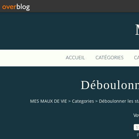
ACCUEIL
CATÉGORIES
C
Déboulonne
MES MAUX DE VIE
>
Categories
>
Déboulonner les st
Vo
1
P