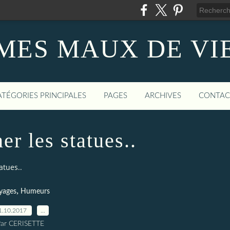
MES MAUX DE VI
ATÉGORIES PRINCIPALES
PAGES
ARCHIVES
CONTAC
r les statues..
atues..
,
yages
Humeurs
1.10.2017
…
ar CERISETTE