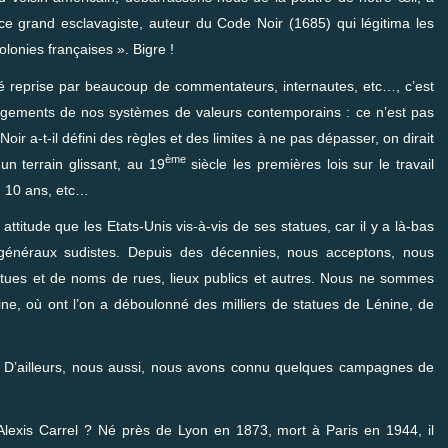
e grand esclavagiste, auteur du Code Noir (1685) qui légitima les
olonies françaises ». Bigre !
 été reprise par beaucoup de commentateurs, internautes, etc…, c’est
jugements de nos systèmes de valeurs contemporains : ce n’est pas
oir a-t-il défini des règles et des limites à ne pas dépasser, on dirait
ème
 un terrain glissant, au 19
siècle les premières lois sur le travail
ou 10 ans, etc…
titude que les Etats-Unis vis-à-vis de ses statues, car il y a là-bas
énéraux sudistes. Depuis des décennies, nous acceptons, nous
atues et de noms de rues, lieux publics et autres. Nous ne sommes
ine, où ont l’on a déboulonné des milliers de statues de Lénine, de
. D’ailleurs, nous aussi, nous avons connu quelques campagnes de
 Alexis Carrel ? Né près de Lyon en 1873, mort à Paris en 1944, il