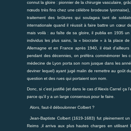
connut la gloire : pionnier de la chirurgie vasculaire, gr
nœuds très fins chez une célèbre brodeuse lyonnaise),
traitement des brûlures qui soulagea tant de soldats 
internationale quand il réussit à faire battre un cœur d
mais voilà : au faîte de sa gloire, il publia en 1935 un
individus les plus sains, la « biocratie » à la place de
Allemagne et en France après 1940, il était d’ailleurs
pendant des décennies, on préféra commémorer les côt
médecine de Lyon porta son nom jusque dans les années 
deviner lequel) ayant jugé malin de remettre au goût du
question et des rues qui portaient son nom.
Donc, si c’est justifié (et dans le cas d’Alexis Carrel ça 
parce qu’il y a un large consensus pour le faire.
Alors, faut-il déboulonner Colbert ?
Jean-Baptiste Colbert (1619-1683) fut pleinement u
Reims ,il arriva aux plus hautes charges en utilisan