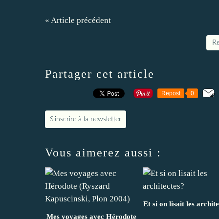
« Article précédent
Re
Partager cet article
Repost
0
S'inscrire à la newsletter
Vous aimerez aussi :
Et si on lisait les archit
Mes voyages avec Hérodote