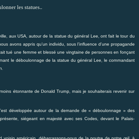
lle, aux USA, autour de la statue du général Lee, ont fait le tour du
us avons appris qu’un individu, sous l’influence d’une propagande
ait tué une femme et blessé une vingtaine de personnes en fonçant
lamant le déboulonnage de la statue du général Lee, le commandant
n.
e moins étonnante de Donald Trump, mais je souhaiterais revenir sur
ui s’est développée autour de la demande de « déboulonnage » des
 représente, siégeant en majesté avec ses Codes, devant le Palais-
d voisin américain, débarrassons-nous de la poutre de notre œil, à