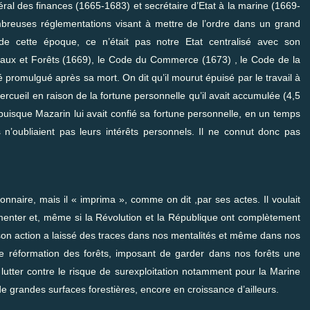
éral des finances (1665-1683) et secrétaire d’Etat à la marine (1669-
mbreuses réglementations visant à mettre de l’ordre dans un grand
 de cette époque, ce n’était pas notre Etat centralisé avec son
es Eaux et Forêts (1669), le Code du Commerce (1673) , le Code de la
é promulgué après sa mort. On dit qu’il mourut épuisé par le travail à
ercueil en raison de la fortune personnelle qu’il avait accumulée (4,5
s puisque Mazarin lui avait confié sa fortune personnelle, en un temps
 n’oubliaient pas leurs intérêts personnels. Il ne connut donc pas
onnaire, mais il « imprima », comme on dit ,par ses actes. Il voulait
ementer et, même si la Révolution et la République ont complètement
 son action a laissé des traces dans nos mentalités et même dans nos
e réformation des forêts, imposant de garder dans nos forêts une
e lutter contre le risque de surexploitation notamment pour la Marine
 grandes surfaces forestières, encore en croissance d’ailleurs.