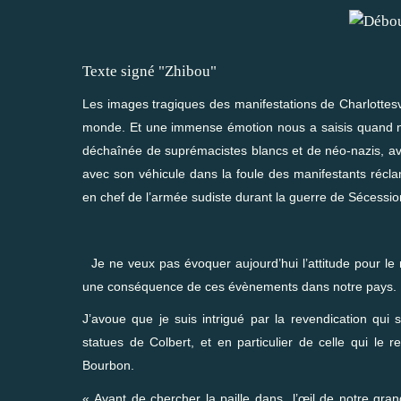
Texte signé "Zhibou"
Les images tragiques des manifestations de Charlottesvi
monde. Et une immense émotion nous a saisis quand no
déchaînée de suprémacistes blancs et de néo-nazis, av
avec son véhicule dans la foule des manifestants réc
en chef de l’armée sudiste durant la guerre de Sécessio
Je ne veux pas évoquer aujourd’hui l’attitude pour l
une conséquence de ces évènements dans notre pays.
J’avoue que je suis intrigué par la revendication q
statues de Colbert, et en particulier de celle qui le
Bourbon.
« Avant de chercher la paille dans l’œil de notre gran