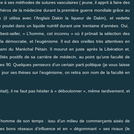
âce à ses méthodes de sutures vasculaires ( jeune, il apprit à faire des
 héros de la médecine durant la première guerre mondiale grâce au
(il utilisa avec l’Anglais Dakin la liqueur de Dakin), et vedette
e poulet dans un liquide nutritif durant une trentaine d’années. Oui,
 best-seller, « L’homme, cet inconnu » où il prônait la sélection des
 la démocratie, et l’eugénisme. Il eut des oreilles très attentives en
 ami du Maréchal Pétain. Il mourut en juste après la Libération et,
és positifs de sa carrière de médecin, au point qu’une faculté de
90. Quelques penseurs d’un certain parti politique (je vous laisse
 jour ses thèses sur l’eugénisme, on retira son nom de la faculté en
l’était), il ne faut pas hésiter à « déboulonner », même tardivement, et
n homme de son temps : issu d’un milieu de commerçants aisés de
t les bons réseaux d’influence et en « dégommant » ses rivaux (le