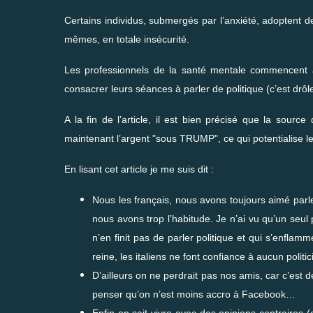
Certains individus, submergés par l’anxiété, adoptent 
mêmes, en totale insécurité.
Les professionnels de la santé mentale commencent à 
consacrer leurs séances à parler de politique (c’est dr
A la fin de l’article, il est bien précisé que la sour
maintenant l’argent "sous TRUMP", ce qui potentialise l
En lisant cet article je me suis dit :
Nous les français, nous avons toujours aimé parl
nous avons trop l’habitude. Je n’ai vu qu’un seul 
n’en finit pas de parler politique et qui s’enfla
reine, les italiens ne font confiance à aucun politi
D’ailleurs on ne perdrait pas nos amis, car c’est 
penser qu’on n’est moins accro à Facebook…
Enfin on sait vivre avec des opinions contraires (