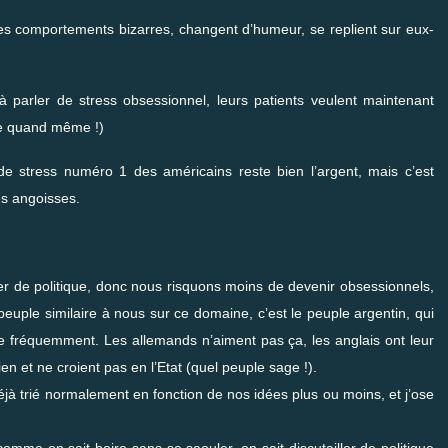
des comportements bizarres, changent d’humeur, se replient sur eux-
parler de stress obsessionnel, leurs patients veulent maintenant
ôle quand même !)
ce de stress numéro 1 des américains reste bien l’argent, mais c’est
es angoisses.
er de politique, donc nous risquons moins de devenir obsessionnels,
peuple similaire à nous sur ce domaine, c’est le peuple argentin, qui
mme fréquemment. Les allemands n’aiment pas ça, les anglais ont leur
cien et ne croient pas en l’Etat (quel peuple sage !).
déjà trié normalement en fonction de nos idées plus ou moins, et j’ose
comme on sait boire sans se saouler, on sait discutailler de politique