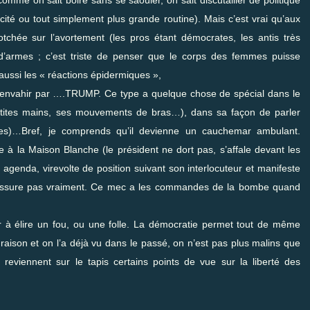
cité ou tout simplement plus grande routine). Mais c’est vrai qu’aux
otchée sur l’avortement (les pros étant démocrates, les antis très
t d’armes ; c’est triste de penser que le corps des femmes puisse
aussi les « réactions épidermiques »,
e envahir par ….TRUMP. Ce type a quelque chose de spécial dans le
 petites mains, ses mouvements de bras…), dans sa façon de parler
iles)…Bref, je comprends qu’il devienne un cauchemar ambulant.
e à la Maison Blanche (le président ne dort pas, s’affale devant les
agenda, virevolte de position suivant son interlocuteur et manifeste
s rassure pas vraiment. Ce mec a les commandes de la bombe quand
er à élire un fou, ou une folle. La démocratie permet tout de même
raison et on l’a déjà vu dans le passé, on n’est pas plus malins que
 reviennent sur le tapis certains points de vue sur la liberté des