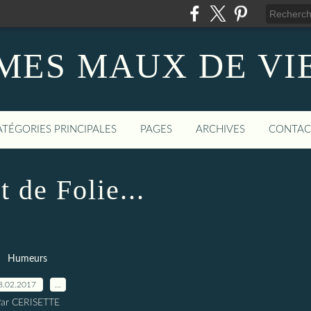
MES MAUX DE VI
ATÉGORIES PRINCIPALES
PAGES
ARCHIVES
CONTAC
 de Folie...
Humeurs
8.02.2017
…
ar CERISETTE