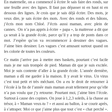
En maternelle, on a commencé à écrire Je sais faire des ronds, sur
une feuille avec des lignes. Il faut pas dépasser ni en haut ni en
dessous des lignes. Je crois que je sais déjà écrire. Des mots, je
veux dire, je sais écrire des mots. Avec des ronds et des bâtons,
j’écris mon nom Chloé. J’écris aussi maman, avec plein de
cannes. On n’a pas appris à écrire « papa », la maitresse a dit que
ça serait à la grande école, parce qu’il y a trop de ponts dans ce
mot. J’espère qu’on va recommencer à dessiner des vagues.
J’aime bien dessiner. Les vagues c’est amusant surtout quand on
les colorie de toutes les couleurs.
Ce matin j’arrive pas à mettre mes baskets, pourtant c’est facile
mais je me suis trompée de pied. Maman dit que je suis excitée.
Moi je suis contente d’aller à la grande école. L’année dernière,
maman a dû me garder à la maison. Il y avait le virus. Un virus
c’est tout petit et très méchant. On a eu le droit de retourner à
l’école à la fin de l’année mais maman avait tellement peur qu’elle
n’a pas voulu que j’y retourne. Pourtant moi, j’aime bien l’école.
Surtout à cause des copines. On joue à 1,2,3 soleils, à la chasse au
trésor, à « Maman veux-tu ? » et aussi au ballon, à se courir après,
à s’attraper. Moi ce que j’aime plus que tout c’est « chat perché ».