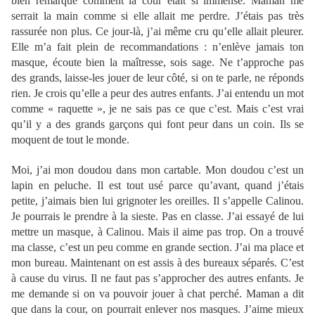
bien remarqué comment la cour était si immense. Maman me
serrait la main comme si elle allait me perdre. J’étais pas très
rassurée non plus. Ce jour-là, j’ai même cru qu’elle allait pleurer.
Elle m’a fait plein de recommandations : n’enlève jamais ton
masque, écoute bien la maîtresse, sois sage. Ne t’approche pas
des grands, laisse-les jouer de leur côté, si on te parle, ne réponds
rien. Je crois qu’elle a peur des autres enfants. J’ai entendu un mot
comme « raquette », je ne sais pas ce que c’est. Mais c’est vrai
qu’il y a des grands garçons qui font peur dans un coin. Ils se
moquent de tout le monde.
Moi, j’ai mon doudou dans mon cartable. Mon doudou c’est un
lapin en peluche. Il est tout usé parce qu’avant, quand j’étais
petite, j’aimais bien lui grignoter les oreilles. Il s’appelle Calinou.
Je pourrais le prendre à la sieste. Pas en classe. J’ai essayé de lui
mettre un masque, à Calinou. Mais il aime pas trop. On a trouvé
ma classe, c’est un peu comme en grande section. J’ai ma place et
mon bureau. Maintenant on est assis à des bureaux séparés. C’est
à cause du virus. Il ne faut pas s’approcher des autres enfants. Je
me demande si on va pouvoir jouer à chat perché. Maman a dit
que dans la cour, on pourrait enlever nos masques. J’aime mieux