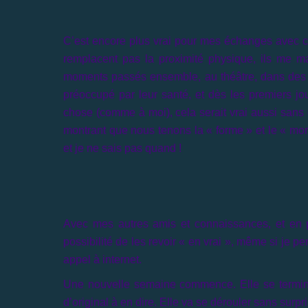
C’est encore plus vrai pour mes échanges avec cel
remplacent pas la proximité physique, ils me 
moments passés ensemble, au théâtre, dans des e
préoccupé par leur santé, et dès les premiers jou
chose (comme à moi), cela serait vrai aussi san
montrant que nous tenons la « forme » et le « moral
et je ne sais pas quand !
Avec mes autres amis et connaissances, et en pa
possibilité de les revoir « en vrai », même si je 
appel à internet.
Une nouvelle semaine commence. Elle se terminer
d’original à en dire. Elle va se dérouler sans sur