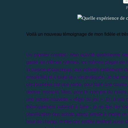
1
P
Voilà un nouveau témoignage de mon fidèle et trè
Un premier constat : mon activité quotidienne d
gardé les mêmes rythmes, les mêmes plages de temp
la cuisine et aux repas, aux activités extérieures 
ensoleillé) et à toute la « vie pratique». Je me r
ces journées par une sortie, pour faire une course
dernier moment. Mais, pour le moment du moins,
une simple nouvelle « règle du jeu ». Et, à vrai 
théoriquement autorisé à faire : je ne fais les 
planification des achats assez simple à mettre e
bout de champ, in fine ces sorties rentrent aussi