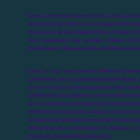
Vous aurez compris que je vis seul, mais pas vra
rester en contact étroit avec un groupe de très pr
but principal de mes déplacements à l’extérieur. E
nous partageons des activités d’études tech
professionnel : déjà pour partie via internet avant 
Donc, je vais vous parler du téléphone d’inter
conférences. Je n’ai jamais autant utilisé Skype,
4,5 ,6 8 ou 10 ! Je suis partagé entre deux senti
facilités dont nous disposons et je me demande 
qu’il y a vingt ans, avec des moyens de communica
impression croissante de saturation devant ces i
et cette fausse sensation de proximité crée par le
même type de communication à distance se ret
émissions d’actualité de la télévision.