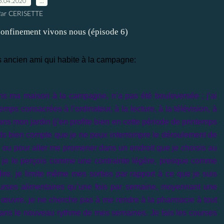
5.04.2020
…
ar CERISETTE
s ancien ami qui habite à la campagne:
ans ma maison à la campagne, n’a pas été bouleversée ; j’ai
s consacrées à l’ordinateur, à la lecture, à la télévision, à
dans mon jardin (j’en profite bien en cette période de printemps
ends bien compte que je ne peux interrompre le déroulement de
, ou pour aller me promener dans un endroit que je choisis au
 je le perçois comme une contrainte légère, presque comme
dire, je limite même mes sorties par rapport à ce que je suis
courses alimentaires qu’une fois par semaine, moyennant une
n œuvre, je ne cherche pas à me rendre à la pharmacie à tout
 dans le nouveau rythme de mes semaines. Je fais les courses