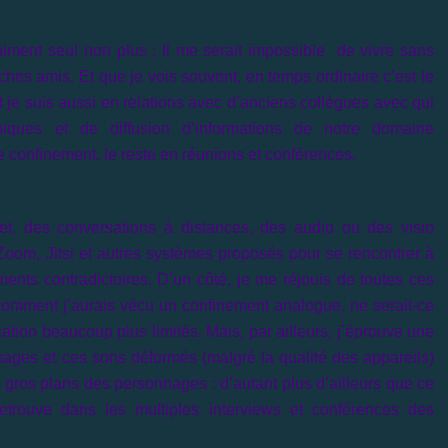
iment seul non plus ; Il me serait impossible de vivre sans
oches amis. Et que je vois souvent, en temps ordinaire c’est le
t je suis aussi en relations avec d’anciens collègues avec qui
niques et de diffusion d’informations de notre domaine
le confinement, le reste en réunions et conférences.
net, des conversations à distances, des audio ou des visio
 Zoom, Jitsi et autres systèmes proposés pour se rencontrer à
ments contradictoires. D’un côté, je me réjouis de toutes ces
comment j’aurais vécu un confinement analogue, ne serait-ce
tion beaucoup plus limités. Mais, par ailleurs, j’éprouve une
mages et ces sons déformés (malgré la qualité des appareils)
s gros plans des personnages : d’autant plus d’ailleurs que ce
rouve dans les multiples interviews et conférences des