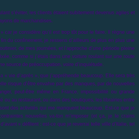
ant s’éviter, les clients étaient subitement devenus agiles et
 rayons de marchandises.
 car je considère qu’il est trop tôt pour le faire. Il règne une
e fin du confinement, je ressens d’ailleurs de plus en plus une
 routinier, de mes journées, et l’approche d’une période pleine
ixée, comme si j’étais dans une voiture roulant sur une route
une source de préoccupation, voire d’inquiétude.
a « vie d’après », que j’appréhende beaucoup. Elle sera très
t elle risque d’être envahie par des manques, par de nouvelles
tranger, peut-être même en France, impossibilité ou grande
fé ou au restaurant, ou dans des boutiques, les librairies entre
es, sont des activités qui me manquent beaucoup. Est-ce que je
ontraintes nouvelles va-ton m’imposer (et ça, je le crains
nt » défilent : est-ce que je reverrai telle ville d’Italie, tel