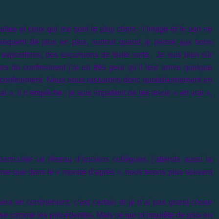
les et ceux qui me sont le plus chers : l’image et le son ne
manquent de plus en plus, surtout quand je pense aux bons
xpositions, des excursions de toute sorte. Je suis bien sûr
rs du confinement j’ai eu très peur qu’il leur arrive quelque
s confinement. Nous nous rassurons donc quotidiennement en
 », il n’empêche : je suis impatient de les revoir « en vrai »,
rticulier ce réseau d’anciens collègues, j’attends aussi la
pense que dans le « monde d’après », nous ferons plus souvent
a en confinement, c’est certain et je n’ai pas grand-chose
prise comme les précédentes. Mais ce qui m’inquiète de plus en