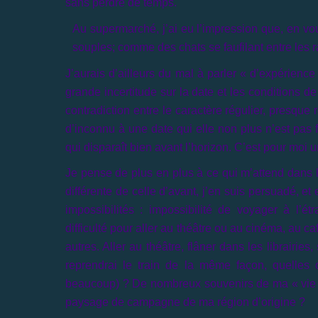
sans perdre de temps.
Au supermarché, j’ai eu l’impression que, en voul
souples; comme des chats se faufilant entre les
J’aurais d’ailleurs du mal à parler « d’expérience »
grande incertitude sur la date et les conditions d
contradiction entre le caractère régulier, presque
d’inconnu à une date qui elle non plus n’est pas f
qui disparaît bien avant l’horizon. C’est pour moi 
Je pense de plus en plus à ce qui m’attend dans l
différente de celle d’avant, j’en suis persuadé, e
impossibilités : impossibilité de voyager à l’é
difficulté pour aller au théâtre ou au cinéma, au ca
autres. Aller au théâtre, flâner dans les librairi
reprendrai le train de la même façon, quelles c
beaucoup) ? De nombreux souvenirs de ma « vie d’ava
paysage de campagne de ma région d’origine ?