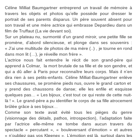
Céline Milliat Baumgartner entreprend un travail de mémoire à
travers les objets et photos qu’elle possède pour dresser le
portrait de ses parents disparus. Un père souvent absent pour
son travail et une mère actrice qui embrasse Depardieu dans un
film de Truffaut (La vie devant soi).
Sur un plateau nu, surmonté d’un grand miroir, une petite fille se
promène, d’abord silencieuse, et plonge dans ses souvenirs :
« J’ai une multitude de photos de ma mère (..) , je tourne en rond
dans mon lit (…), je réveille mon frère ».
L’actrice nous fait entendre le récit de son grand-père qui
apprend à Colmar, la mort brutale de sa fille et de son gendre, et
qui a dû aller à Paris pour reconnaître leurs corps. Mais il n’en
dira rien à ses petits-enfants. Céline Milliat-Baumgartner enlève
ses chaussures, se promène pieds nus, ouvre le grand carton et
y prend des chaussons de danse; elle les enfile et esquisse
quelques pas… « Les bijoux, c’est tout ce qui reste de cette nuit-
là ! ». Le grand-père a pu identifier le corps de sa fille atrocement
brûlée grâce à ses bijoux…
Comme son texte avait évité tous les pièges du genre
(visionnage des détails, pathos, introspection), l’adaptation faite
par l’actrice elle-même ne tombe dans aucun travers du
spectacle « percutant », « bouleversant d’émotion » et autres
« n’oubliez pas vos Kleenex ». L’émotion est là, surtout dans les