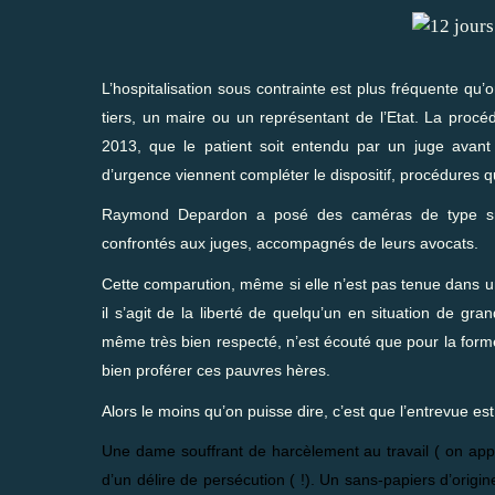
L’hospitalisation sous contrainte est plus fréquente qu’
tiers, un maire ou un représentant de l’Etat. La procé
2013, que le patient soit entendu par un juge avan
d’urgence viennent compléter le dispositif, procédures q
Raymond Depardon a posé des caméras de type sma
confrontés aux juges, accompagnés de leurs avocats.
Cette comparution, même si elle n’est pas tenue dans un
il s’agit de la liberté de quelqu’un en situation de gran
même très bien respecté, n’est écouté que pour la form
bien proférer ces pauvres hères.
Alors le moins qu’on puisse dire, c’est que l’entrevue est
Une dame souffrant de harcèlement au travail ( on ap
d’un délire de persécution ( !). Un sans-papiers d’origi