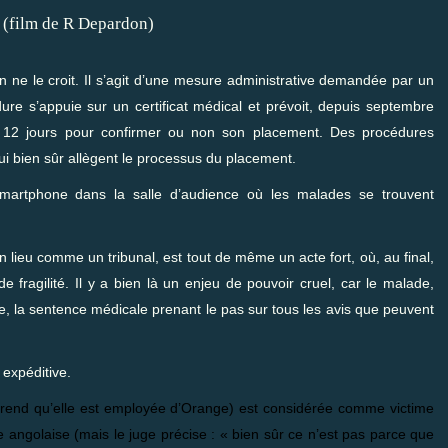
on ne le croit. Il s’agit d’une mesure administrative demandée par un
dure s’appuie sur un certificat médical et prévoit, depuis septembre
t 12 jours pour confirmer ou non son placement. Des procédures
ui bien sûr allègent le processus du placement.
rtphone dans la salle d’audience où les malades se trouvent
 lieu comme un tribunal, est tout de même un acte fort, où, au final,
de fragilité. Il y a bien là un enjeu de pouvoir cruel, car le malade,
e, la sentence médicale prenant le pas sur tous les avis que peuvent
 expéditive.
prend qu’elle est employée d’Orange) est considérée comme victime
ne angolaise (mais le juge précise : « bien sûr ce n’est pas parce que