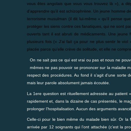
vous êtes angolais que vous vous trouvez là »), a d
d’apprendre qu’il est schizophrène. Un jeune homme de 2
terrorisme musulman (il dit lui-même « qu’il pense que
protéger les siens contre ces fanatiques, qui ne sont pas
ouverts tant il est abruti de médicaments. Une jeune f
plusieurs fois (« J’ai fait ça pour ne plus sentir le vi
placée parce qu’elle crève de solitude, et elle ne compre
On ne sait pas ce qui est vrai ou pas et nous ne pouvo
mêmes ne pas pouvoir se prononcer sur la maladie men
respect des procédures. Au fond il s’agit d’une sorte d
mais leur parole absolument jamais écoutée.
La 1ere question est rituellement adressée au patient 
rapidement et, dans la dizaine de cas présentés, le ma
prolonger l’hospitalisation. Aucun des arguments avancé 
Celle-ci pour le bien même du malade bien sûr. Or la f
arrivée par 12 soignants qui l’ont attachée (c’est la 