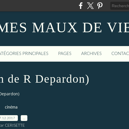
MES MAUX DE VI
ATÉGORIES PRINCIPALES
PAGES
ARCHIVES
CONTAC
lm de R Depardon)
 Depardon)
cinéma
7.12.2017
…
ar CERISETTE