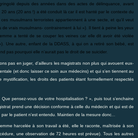
égringolé depuis des années dans des actes de délinquance, avant
0 ans (20 ans !) a été conduit là car il est hanté par le contexte du
 ces musulmans terroristes appartiennent à une secte, et qu’il veut
 de vrais musulmans- contrairement à lui »). Il tient à peine les yeux
emme a tenté de se couper les veines car elle dit avoir été violée
ol »). Une autre, enfant de la DDASS, à qui on a retiré son bébé, est
nd pas pourquoi elle n’aurait pas le droit de se suicider.
ns pas en juger, d’ailleurs les magistrats non plus qui avouent eux-
tale (et donc laisser ce soin aux médecins) et qui s’en tiennent au
e mystification, les droits des patients étant formellement respectés
« Que pensez-vous de votre hospitalisation ? », puis tout s’enchaine
gistrat prend une décision conforme à celle du médecin et qui est de
par le patient n'est entendu. Maintien de la mesure donc...
emme harcelée à son travail a été, elle le raconte, maîtrisée à son
procédure, une observation de 72 heures est prévue). Tous les autres