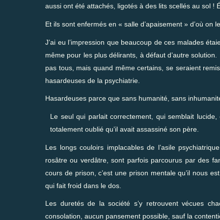
aussi ont été attachés, ligotés à des lits scellés au sol !
Et ils sont enfermés en « salle d’apaisement » d’où on les
J’ai eu l’impression que beaucoup de ces malades étaient
même pour les plus délirants, à défaut d’autre solution. P
pas tous, mais quand même certains, se seraient remis
hasardeuses de la psychiatrie.
Hasardeuses parce que sans humanité, sans inhumanité 
Le seul qui parlait correctement, qui semblait lucide,
totalement oublié qu’il avait assassiné son père.
Les longs couloirs implacables de l’asile psychiatriqu
rosâtre ou verdâtre, sont parfois parcourus par des fa
cours de prison, c’est une prison mentale qu’il nous es
qui fait froid dans le dos.
Les duretés de la société s’y retrouvent vécues ch
consolation, aucun pansement possible, sauf la content