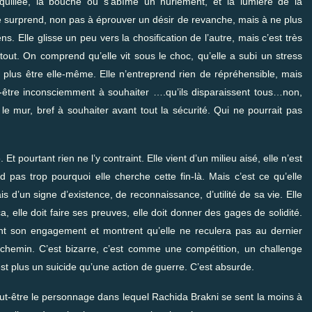
quillée, la bouche ou s’abîme un hurlement, et la lumière de la
 se surprend, non pas à éprouver un désir de revanche, mais à ne plus
s. Elle glisse un peu vers la chosification de l’autre, mais c’est très
out. On comprend qu’elle vit sous le choc, qu’elle a subi un stress
e plus être elle-même. Elle n’entreprend rien de répréhensible, mais
-être inconsciemment à souhaiter ….qu’ils disparaissent tous…non,
e le mur, bref à souhaiter avant tout la sécurité. Qui ne pourrait pas
t pourtant rien ne l’y contraint. Elle vient d’un milieu aisé, elle n’est
pas trop pourquoi elle cherche cette fin-là. Mais c’est ce qu’elle
s d’un signe d’existence, de reconnaissance, d’utilité de sa vie. Elle
 elle doit faire ses preuves, elle doit donner des gages de solidité.
ent son engagement et montrent qu’elle ne reculera pas au dernier
chemin. C’est bizarre, c’est comme une compétition, un challenge
C’est plus un suicide qu’une action de guerre. C’est absurde.
ut-être le personnage dans lequel Rachida Brakni se sent la moins à