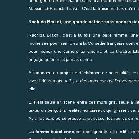
hébergée en Seine Saint Denis. Il a été nommé direct
Massini et Rachida Brakni. C’est la troisième fois qu’il 
Rachida Brakni, une grande actrice sans concessio
Rachida Brakni, c’est à la fois une belle femme, une 
moliérisée pour ses rôles à la Comédie française dont ell
pour mener une carrière au cinéma et au théâtre. Ell
engagé qu’on n’ait jamais connu.
A l’annonce du projet de déchéance de nationalité, ces 
vivent désormais. «
Il y a des gens sur qui l'envi­ron­ne
elle.
Elle est seule en scène entre ces murs gris, seule à inte
texte, on perçoit la réalité, les oiseaux qui glissent da
Aviv, les bars où se presse la jeunesse, les ruelles en r
La femme israélienne
est enseignante, elle milite po