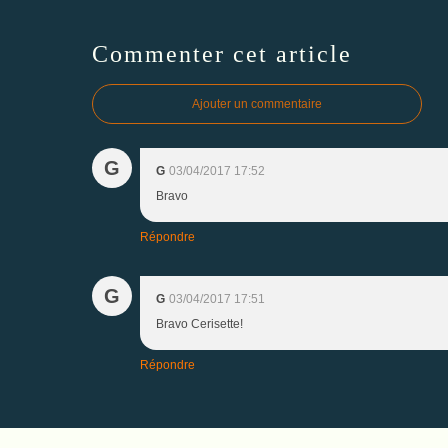
Commenter cet article
Ajouter un commentaire
G
G
03/04/2017 17:52
Bravo
Répondre
G
G
03/04/2017 17:51
Bravo Cerisette!
Répondre