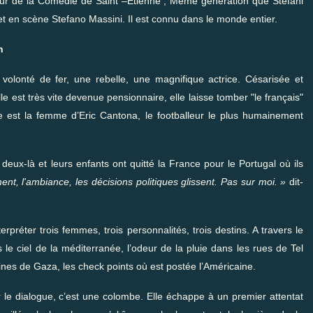
eur de la Comédie de Saint –Etienne ; Même génération que Stéfani
met en scène Stefano Massini. Il est connu dans le monde entier.
n
volonté de fer, une rebelle, une magnifique actrice. Césarisée et
e est très vite devenue pensionnaire, elle laisse tomber "le français"
e est la femme d’Eric Cantona, le footballeur le plus humainement
deux-là et leurs enfants ont quitté la France pour le Portugal où ils
­ment, l'ambiance, les déci­sions poli­tiques glissent. Pas sur moi. »
dit-
rpréter trois femmes, trois personnalités, trois destins. A travers le
ns le ciel de la méditerranée, l’odeur de la pluie dans les rues de Tel
uines de Gaza, les check points où est postée l’Américaine.
ur le dialogue, c’est une colombe. Elle échappe à un premier attentat