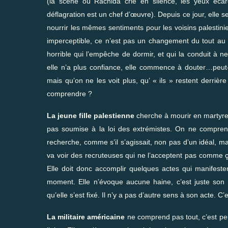
(la scène où Rachida crie en silence, les yeux écar
déflagration est un chef d’œuvre). Depuis ce jour, elle
nourrir les mêmes sentiments pour les voisins palestinien
imperceptible, ce n’est pas un changement du tout au t
horrible qui l’empêche de dormir, et qui la conduit à n
elle n’a plus confiance, elle commence à douter…peut
mais qu’on ne les voit plus, qu’ « ils » restent derrièr
comprendre ?
La jeune fille palestienne
cherche à mourir en martyre. E
pas soumise à la loi des extrémistes. On ne comprend 
recherche, comme s’il s’agissait, non pas d’un idéal, mai
va voir des recruteuses qui ne l’acceptent pas comme ça,
Elle doit donc accomplir quelques actes qui manifest
moment. Elle n’évoque aucune haine, c’est juste son 
qu’elle s’est fixé. Il n’y a pas d’autre sens à son acte. 
La militaire américaine
ne comprend pas tout, c’est pe