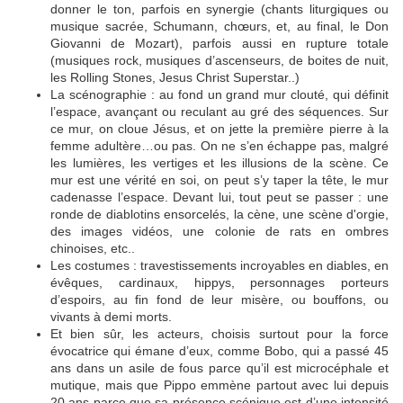
donner le ton, parfois en synergie (chants liturgiques ou
musique sacrée, Schumann, chœurs, et, au final, le Don
Giovanni de Mozart), parfois aussi en rupture totale
(musiques rock, musiques d’ascenseurs, de boites de nuit,
les Rolling Stones, Jesus Christ Superstar..)
La scénographie : au fond un grand mur clouté, qui définit
l’espace, avançant ou reculant au gré des séquences. Sur
ce mur, on cloue Jésus, et on jette la première pierre à la
femme adultère…ou pas. On ne s’en échappe pas, malgré
les lumières, les vertiges et les illusions de la scène. Ce
mur est une vérité en soi, on peut s’y taper la tête, le mur
cadenasse l’espace. Devant lui, tout peut se passer : une
ronde de diablotins ensorcelés, la cène, une scène d'orgie,
des images vidéos, une colonie de rats en ombres
chinoises, etc..
Les costumes : travestissements incroyables en diables, en
évêques, cardinaux, hippys, personnages porteurs
d’espoirs, au fin fond de leur misère, ou bouffons, ou
vivants à demi morts.
Et bien sûr, les acteurs, choisis surtout pour la force
évocatrice qui émane d’eux, comme Bobo, qui a passé 45
ans dans un asile de fous parce qu’il est microcéphale et
mutique, mais que Pippo emmène partout avec lui depuis
20 ans parce que sa présence scénique est d’une intensité