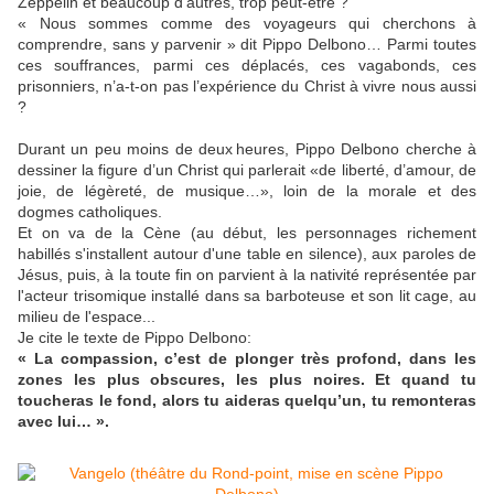
Zeppelin et beaucoup d’autres, trop peut-être ?
« Nous sommes comme des voyageurs qui cherchons à
comprendre, sans y parvenir » dit Pippo Delbono… Parmi toutes
ces souffrances, parmi ces déplacés, ces vagabonds, ces
prisonniers, n’a-t-on pas l’expérience du Christ à vivre nous aussi
?
Durant un peu moins de deux heures, Pippo Delbono cherche à
dessiner la figure d’un Christ qui parlerait «de liberté, d’amour, de
joie, de légèreté, de musique…», loin de la morale et des
dogmes catholiques.
Et on va de la Cène (au début, les personnages richement
habillés s'installent autour d'une table en silence), aux paroles de
Jésus, puis, à la toute fin on parvient à la nativité représentée par
l'acteur trisomique installé dans sa barboteuse et son lit cage, au
milieu de l'espace...
Je cite le texte de Pippo Delbono:
« La compassion, c’est de plonger très profond, dans les
zones les plus obscures, les plus noires. Et quand tu
toucheras le fond, alors tu aideras quelqu’un, tu remonteras
avec lui… ».