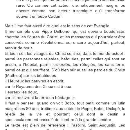
rare. Ou comme cet acteur dramatiquement maigre, ou
encore comme son acteur trisomique qu’il transforme
souvent en bébé Cadum.
Mais il me faut aussi dire quel est le sens de cet Evangile.
Il me semble que Pippo Delbono, qui est devenu bouddhiste,
cherche les figures du Christ, et les messages qui pourraient être
conservés comme révolutionnaires, encore aujourd’hui, partout,
autour de nous.
Et bien sûr, les visages du Christ sont ici, dans le monde actuel :
parmi les personnes rejetées, bafouées, parmi celles qui sont en
prison, à l’hôpital, parmi les exilés, les réfugiés, les sans terre,
parmi ceux qui souffrent. D’où bien sûr aussi les paroles du Christ
(Mathieu) sur les béatitudes.
« Heureux les pauvres en esprit,
car le Royaume des Cieux est à eux.
Heureux les doux,
car ils recevront la terre en héritage. »
Il faut y penser quand on voit Bobo, tout petit, comme un lutin
malgré ses 80 ans, trottiner aux côtés de Pippo, Bobo, l’éclopé, le
rejeté de la vie et pourtant celui dont le destin a
spectaculairement basculé de l’ombre à la grande lumière…
Le texte est plein de référence : Pasolini, Saint Augustin, Led