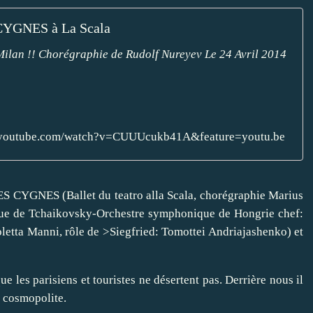
YGNES à La Scala
ilan !! Chorégraphie de Rudolf Nureyev Le 24 Avril 2014
.youtube.com/watch?v=CUUUcukb41A&feature=youtu.be
ES CYGNES (Ballet du teatro alla Scala, chorégraphie Marius
que de Tchaikovsky-Orchestre symphonique de Hongrie chef:
letta Manni, rôle de >Siegfried: Tomottei Andriajashenko) et
ue les parisiens et touristes ne désertent pas. Derrière nous il
c cosmopolite.