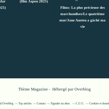
afar
(film Japon 2025)
025)
Films: La plus précieuse des
marchandises/Le quatrième
mur/Jane Austen a gâché ma
vie
Thème Magazine - Hébergé par
Overblog
ail Overblog
Top articles
Contact
Signaler un abus
C.G.U.
Cookies et donné