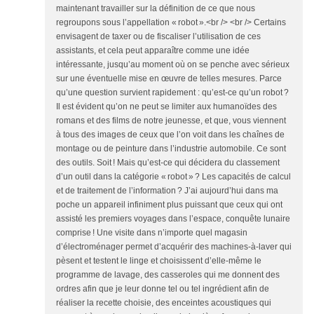
maintenant travailler sur la définition de ce que nous
regroupons sous l’appellation « robot ».<br /> <br /> Certains
envisagent de taxer ou de fiscaliser l’utilisation de ces
assistants, et cela peut apparaître comme une idée
intéressante, jusqu’au moment où on se penche avec sérieux
sur une éventuelle mise en œuvre de telles mesures. Parce
qu’une question survient rapidement : qu’est-ce qu’un robot ?
Il est évident qu’on ne peut se limiter aux humanoïdes des
romans et des films de notre jeunesse, et que, vous viennent
à tous des images de ceux que l’on voit dans les chaînes de
montage ou de peinture dans l’industrie automobile. Ce sont
des outils. Soit ! Mais qu’est-ce qui décidera du classement
d’un outil dans la catégorie « robot » ? Les capacités de calcul
et de traitement de l’information ? J’ai aujourd’hui dans ma
poche un appareil infiniment plus puissant que ceux qui ont
assisté les premiers voyages dans l’espace, conquête lunaire
comprise ! Une visite dans n’importe quel magasin
d’électroménager permet d’acquérir des machines-à-laver qui
pèsent et testent le linge et choisissent d’elle-même le
programme de lavage, des casseroles qui me donnent des
ordres afin que je leur donne tel ou tel ingrédient afin de
réaliser la recette choisie, des enceintes acoustiques qui