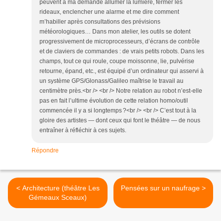
peuvent à ma demande allumer la lumière, fermer les
rideaux, enclencher une alarme et me dire comment
m’habiller après consultations des prévisions
météorologiques… Dans mon atelier, les outils se dotent
progressivement de microprocesseurs, d’écrans de contrôle
et de claviers de commandes : de vrais petits robots. Dans les
champs, tout ce qui roule, coupe moissonne, lie, pulvérise
retourne, épand, etc., est équipé d’un ordinateur qui asservi à
un système GPS/Glonass/Galileo maîtrise le travail au
centimètre près.<br /> <br /> Notre relation au robot n’est-elle
pas en fait l’ultime évolution de cette relation homo/outil
commencée il y a si longtemps ?<br /> <br /> C’est tout à la
gloire des artistes — dont ceux qui font le théâtre — de nous
entraîner à réfléchir à ces sujets.
Répondre
< Architecture (théâtre Les
Pensées sur un naufrage >
Gémeaux Sceaux)