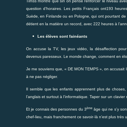
Timss montre que sin on pense renforcer le niveau avec 
question d’horaires. Les petits Français ont193 heu
Suède, en Finlande ou en Pologne, qui ont pourtant de m
détient en la matière un record, avec 222 heures à l’a
Les élèves sont fainéants
On accuse la TV, les jeux vidéo, la désaffection pour
devenus paresseux. Le monde change, comment en éloi
Je me souviens que, « DE MON TEMPS », on accusait le
à ne pas négliger.
Il semble que les enfants apprennent plus de choses, 
l’anglais et surtout à l’informatique. Taper sur un clav
ème
Et je connais des personnes du 3
âge qui ne s’y son
chef-lieu, mais franchement ce savoir-là n’est plus très ut