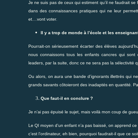
Je ne suis pas de ceux qui estiment qu’il ne faudrait se 
dans des connaissances pratiques qui ne leur permettr
et....vont voter.
Il y a trop de monde à l’école et les enseigna
Pourrait-on sérieusement écarter des élèves aujourd’hui
nous connaissons tous les enfants cancres qui sont
leaders, par la suite, donc ce ne sera pas la sélectivité 
Ou alors, on aura une bande d’ignorants illettrés qui ne
grands savants côtoieront des inadaptés en quantité. Pas
Que faut-il en conclure ?
Je n’ai pas épuisé le sujet, mais voilà mon coup de gueule
Le QI moyen d’un enfant n’a pas baissé, on apprend ce qu
c’est l’ordinateur, eh bien, pourquoi faudrait-il que ce so