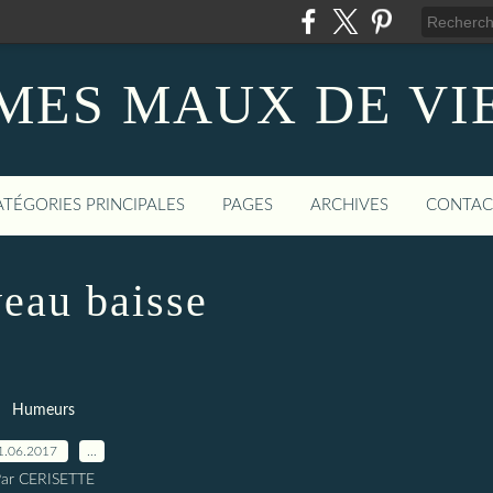
MES MAUX DE VI
ATÉGORIES PRINCIPALES
PAGES
ARCHIVES
CONTAC
veau baisse
Humeurs
1.06.2017
…
ar CERISETTE