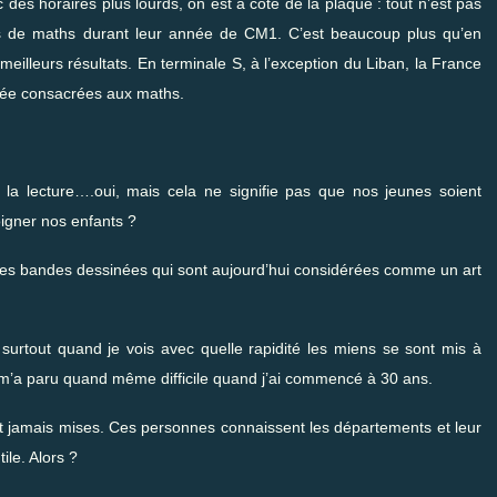
des horaires plus lourds, on est à côté de la plaque : tout n’est pas
res de maths durant leur année de CM1. C’est beaucoup plus qu’en
eilleurs résultats. En terminale S, à l’exception du Liban, la France
nnée consacrées aux maths.
 la lecture….oui, mais cela ne signifie pas que nos jeunes soient
gner nos enfants ?
s bandes dessinées qui sont aujourd’hui considérées comme un art
surtout quand je vois avec quelle rapidité les miens se sont mis à
ier m’a paru quand même difficile quand j’ai commencé à 30 ans.
t jamais mises. Ces personnes connaissent les départements et leur
ile. Alors ?