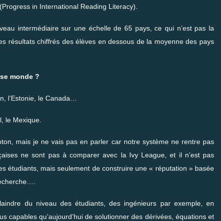
Progress in International Reading Literacy).
veau intermédiaire sur une échelle de 65 pays, ce qui n’est pas la
 les résultats chiffrés des élèves en dessous de la moyenne des pays
asse monde ?
on, l’Estonie, le Canada…
il, le Mexique.
oton, mais je ne vais pas en parler car notre système ne rentre pas
nçaises ne sont pas à comparer avec la Ivy League, et il n’est pas
es étudiants, mais seulement de construire une « réputation » basée
 recherche….
plaindre du niveau des étudiants, des ingénieurs par exemple, en
lus capables qu’aujourd’hui de solutionner des dérivées, équations et